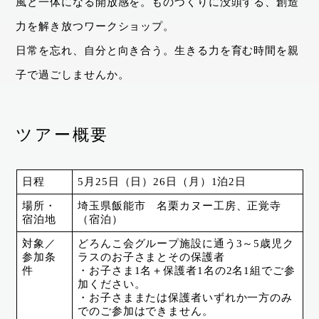
風と一体になる開放感を。ものづくりに没頭する、創造
力を解き放つワークショップ。
日常を忘れ、自分と向き合う。生きる力を育む時間を親
子で過ごしませんか。
ツアー概要
日程
5月25日（日）26日（月）1泊2日
場所・
埼玉県飯能市 名栗カヌー工房、正覚寺
宿泊地
（宿泊）
対象／
どろんこ会グループ施設に通う3～5歳児ク
参加条
ラスのお子さまとその保護者
件
・お子さま1名＋保護者1名の2名1組でご参
加ください。
・お子さままたは保護者いずれか一方のみ
でのご参加はできません。