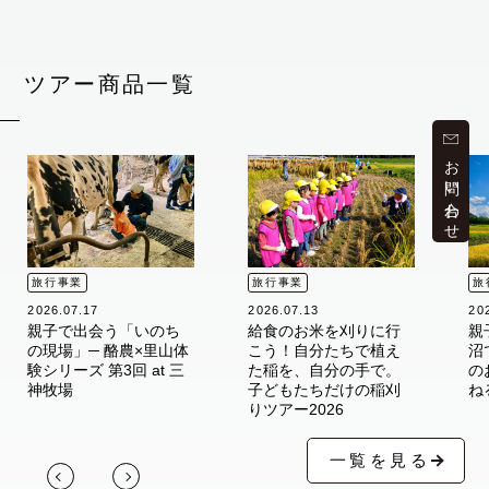
ツアー商品一覧
お問い合わせ
旅行事業
旅行事業
旅
2026.07.17
2026.07.13
20
親子で出会う「いのち
給食のお米を刈りに行
親
の現場」─ 酪農×里山体
こう！自分たちで植え
沼
験シリーズ 第3回 at 三
た稲を、自分の手で。
の
神牧場
子どもたちだけの稲刈
ね
りツアー2026
一覧を見る