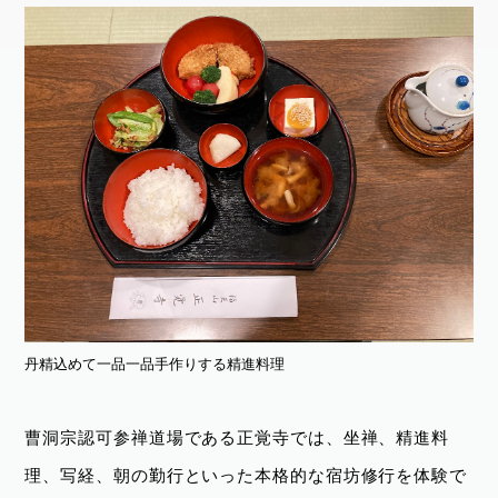
丹精込めて一品一品手作りする精進料理
曹洞宗認可参禅道場である正覚寺では、坐禅、精進料
理、写経、朝の勤行といった本格的な宿坊修行を体験で