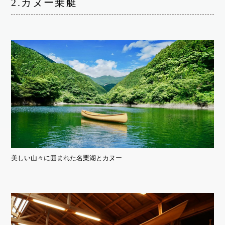
2.カヌー乗艇
美しい山々に囲まれた名栗湖とカヌー