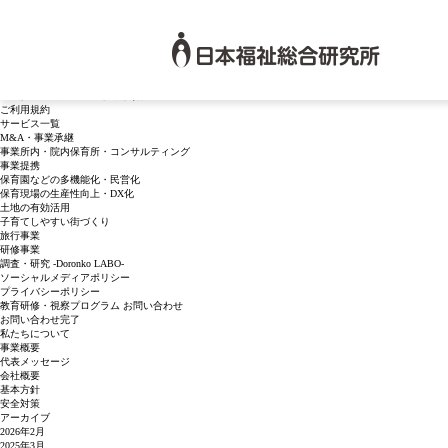
月別アーカイブ:
2021年5月
検
索:
日本福祉総合研究所
ブログの 2021年5月 のアーカイブを表示しています。
固定ページ
お問い合わせ
お問い合わせ完了
カスタマーハラスメント対策規程
ご利用規約
サービス一覧
M&A・事業承継
事業所内・院内保育所・コンサルティング
事業提携
保育園などの多機能化・民営化
保育現場の生産性向上・DX化
土地の有効活用
子育てしやすい街づくり
旅行事業
研修事業
調査・研究 -Doronko LABO-
ソーシャルメディアポリシー
プライバシーポリシー
教育研修・視察プログラム お問い合わせ
お問い合わせ完了
私たちについて
事業概要
代表メッセージ
会社概要
基本方針
安全対策
アーカイブ
2026年2月
2025年3月