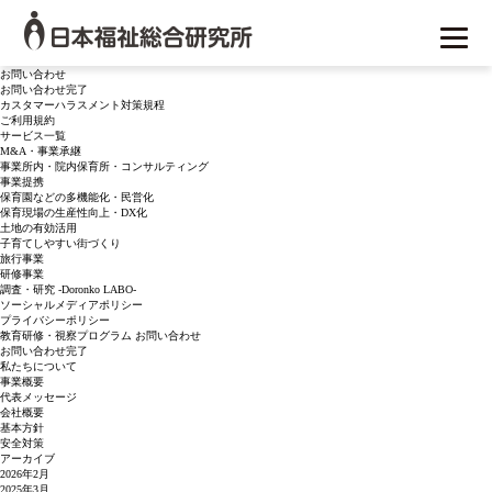
月別アーカイブ:
2017年8月
検
索:
日本福祉総合研究所
ブログの 2017年8月 のアーカイブを表示しています。
固定ページ
お問い合わせ
お問い合わせ完了
カスタマーハラスメント対策規程
ご利用規約
サービス一覧
M&A・事業承継
事業所内・院内保育所・コンサルティング
事業提携
保育園などの多機能化・民営化
保育現場の生産性向上・DX化
土地の有効活用
子育てしやすい街づくり
旅行事業
研修事業
調査・研究 -Doronko LABO-
ソーシャルメディアポリシー
プライバシーポリシー
教育研修・視察プログラム お問い合わせ
お問い合わせ完了
私たちについて
事業概要
代表メッセージ
会社概要
基本方針
安全対策
アーカイブ
2026年2月
2025年3月