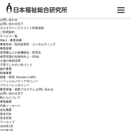
月別アーカイブ:
2016年4月
検
索:
日本福祉総合研究所
ブログの 2016年4月 のアーカイブを表示しています。
固定ページ
お問い合わせ
お問い合わせ完了
カスタマーハラスメント対策規程
ご利用規約
サービス一覧
M&A・事業承継
事業所内・院内保育所・コンサルティング
事業提携
保育園などの多機能化・民営化
保育現場の生産性向上・DX化
土地の有効活用
子育てしやすい街づくり
旅行事業
研修事業
調査・研究 -Doronko LABO-
ソーシャルメディアポリシー
プライバシーポリシー
教育研修・視察プログラム お問い合わせ
お問い合わせ完了
私たちについて
事業概要
代表メッセージ
会社概要
基本方針
安全対策
アーカイブ
2026年2月
2025年3月